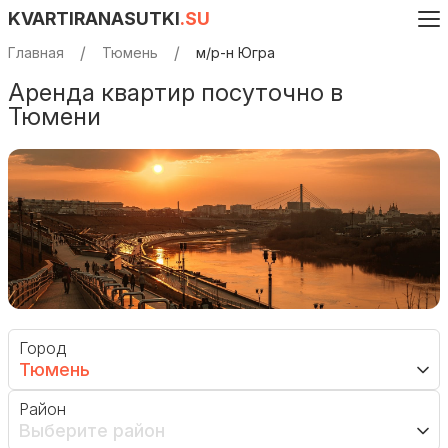
KVARTIRANASUTKI
.SU
Главная
Тюмень
м/р-н Югра
Аренда квартир посуточно в
Тюмени
Город
Тюмень
Район
Выберите район