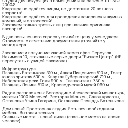
Студия для некурящих в помещении и на балконе. ШТРАФ
2000₽.
Квартира не сдаётся лицам, не достигшим 20 летнего
возраста!
Квартира не сдаётся для проведения вечеринок и шумных
компаний, и фотосессий!
Заселяем только трезвых лиц при наличии оригинала
паспорта!
В дни повышенного спроса уточняйте цену у менеджера.
Стоимость с отчетными документами уточняйте у
менеджера.
Заселение и получение ключей через офис: Переулок
Нахимова 10, стеклянные серые двери "Бизнес Центр" (НЕ
перепутать с улицей Нахимова).
Инфраструктура:
Площадь Батенькова 310 м., Аллея Пищевиков 510 м., Театр
юного зрителя 530 м., Квартал Губернаторский 710 м.,
Набережная реки Томи 900 м., Главпочтамт 780 м.,
Площадь Ленина 810 м., Краеведческий музей 960 м.!
Рядом расположены: Богородице-Алексеевский монастырь,
магазин 1000 Мелочей, Ресторан Мюнхен, Салон красоты,
Остановка Улица Гагарина, Остановка Площадь Батенькова!
Дом новый! Просторная студия. Есть вся необходимая
мебель, бытовая техника.
Спальные места: - новый диван (спальное место на двоих
человек).