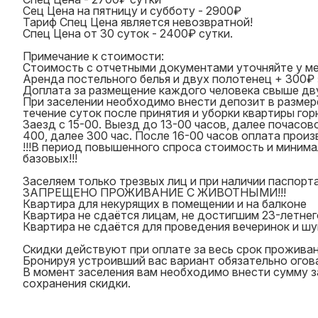
Сец Цена на пятницу и субботу - 2900₽
Тариф Спец Цена является невозвратной!
Спец Цена от 30 суток - 2400₽ сутки.
Примечание к стоимости:
Стоимость с отчетными документами уточняйте у м
Аренда постельного белья и двух полотенец + 300₽ 
Доплата за размещение каждого человека свыше дву
При заселении необходимо внести депозит в размер
течение суток после принятия и уборки квартиры гор
Заезд с 15-00. Выезд до 13-00 часов, далее почасов
400, далее 300 час. После 16-00 часов оплата произ
!!!В период повышенного спроса стоимость и минима
базовых!!!
Заселяем только трезвых лиц и при наличии паспорта
ЗАПРЕЩЕНО ПРОЖИВАНИЕ С ЖИВОТНЫМИ!!!
Квартира для некурящих в помещении и на балконе
Квартира не сдаётся лицам, не достигшим 23-летнег
Квартира не сдаётся для проведения вечеринок и ш
Скидки действуют при оплате за весь срок проживан
Бронируя устроивший вас вариант обязательно огова
В момент заселения вам необходимо внести сумму за
сохранения скидки.