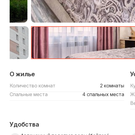
О жилье
У
Количество комнат
2 комнаты
К
Спальные места
4 спальных места
Ж
В
Удобства