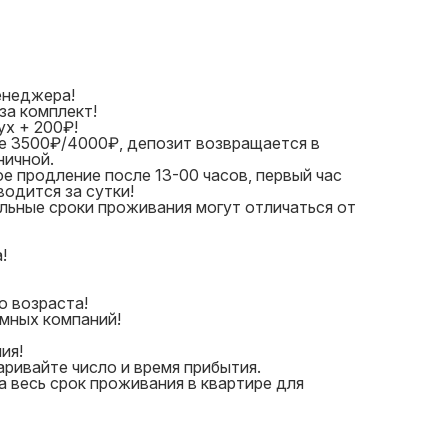
енеджера!
за комплект!
х + 200₽!
е 3500₽/4000₽, депозит возвращается в
ничной.
ое продление после 13-00 часов, первый час
водится за сутки!
льные сроки проживания могут отличаться от
!
о возраста!
умных компаний!
ия!
ривайте число и время прибытия.
 весь срок проживания в квартире для