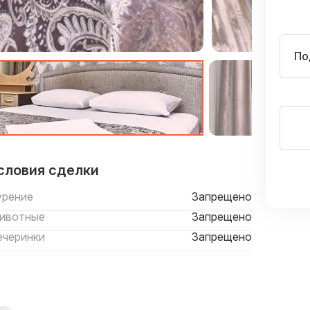
По
словия сделки
урение
Запрещено
ивотные
Запрещено
ечеринки
Запрещено