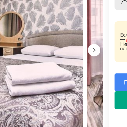
Ес
—
Ни
по