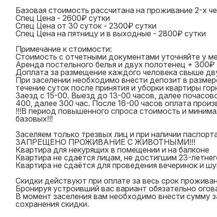
Базовая стоимость рассчитана на проживание 2-х че
Спец Цена - 2600₽ сутки
Спец Цена от 30 суток - 2300₽ сутки
Спец Цена на пятницу и в выходные - 2800₽ сутки
Примечание к стоимости:
Стоимость с отчетными документами уточняйте у м
Аренда постельного белья и двух полотенец + 300₽ 
Доплата за размещение каждого человека свыше дву
При заселении необходимо внести депозит в размер
течение суток после принятия и уборки квартиры гор
Заезд с 15-00. Выезд до 13-00 часов, далее почасов
400, далее 300 час. После 16-00 часов оплата произ
!!!В период повышенного спроса стоимость и минима
базовых!!!
Заселяем только трезвых лиц и при наличии паспорта
ЗАПРЕЩЕНО ПРОЖИВАНИЕ С ЖИВОТНЫМИ!!!
Квартира для некурящих в помещении и на балконе
Квартира не сдаётся лицам, не достигшим 23-летнег
Квартира не сдаётся для проведения вечеринок и ш
Скидки действуют при оплате за весь срок проживан
Бронируя устроивший вас вариант обязательно огова
В момент заселения вам необходимо внести сумму за
сохранения скидки.