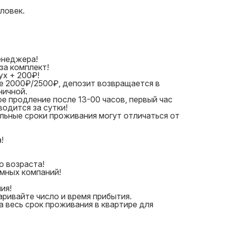
ловек.
енеджера!
за комплект!
х + 200₽!
е 2000₽/2500₽, депозит возвращается в
ничной.
ое продление после 13-00 часов, первый час
водится за сутки!
льные сроки проживания могут отличаться от
!
о возраста!
умных компаний!
ия!
ривайте число и время прибытия.
 весь срок проживания в квартире для