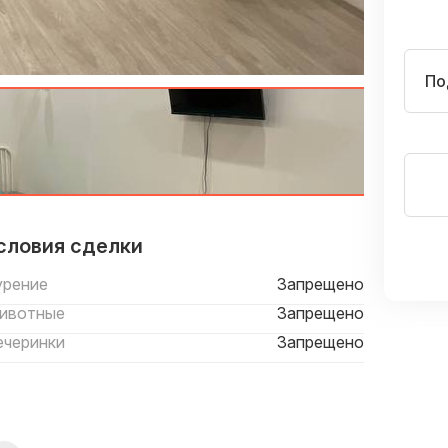
По
словия сделки
урение
Запрещено
ивотные
Запрещено
ечеринки
Запрещено