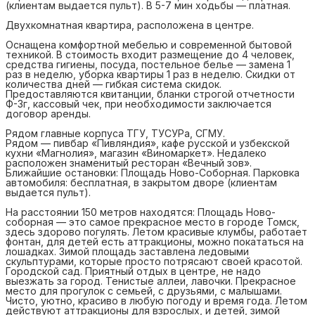
(клиентам выдается пульт). В 5-7 мин ходьбы — платная.
Двухкомнатная квартира, расположена в центре.
Оснащена комфортной мебелью и современной бытовой
техникой. В стоимость входит размещение до 4 человек,
средства гигиены, посуда, постельное белье — замена 1
раз в неделю, уборка квартиры 1 раз в неделю. Cкидки от
количества дней — гибкая система скидок.
Предоставляются квитанции, бланки строгой отчетности
Ф-3г, кассовый чек, при необходимости заключается
договор аренды.
Рядом главные корпуса ТГУ, ТУСУРа, СГМУ.
Рядом — пивбар «Пивляндия», кафе русской и узбекской
кухни «Магнолия», магазин «Виномаркет». Недалеко
расположен знаменитый ресторан «Вечный зов».
Ближайшие остановки: Площадь Ново-Соборная. Парковка
автомобиля: бесплатная, в закрытом дворе (клиентам
выдается пульт).
На расстоянии 150 метров находятся: Площадь Ново-
соборная — это самое прекрасное место в городе Томск,
здесь здорово погулять. Летом красивые клумбы, работает
фонтан, для детей есть аттракционы, можно покататься на
лошадках. Зимой площадь заставлена ледовыми
скульптурами, которые просто потрясают своей красотой.
Городской сад. Приятный отдых в центре, не надо
выезжать за город. Тенистые аллеи, лавочки. Прекрасное
место для прогулок с семьей, с друзьями, с малышами.
Чисто, уютно, красиво в любую погоду и время года. Летом
действуют аттракционы для взрослых, и детей, зимой