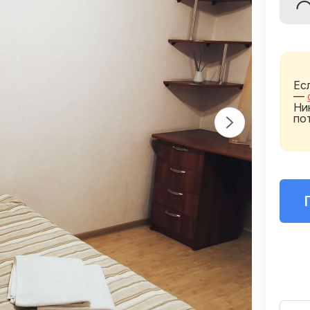
Ес
—
Ни
по