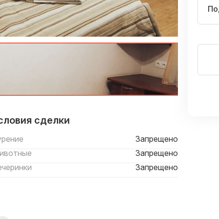
По
словия сделки
урение
Запрещено
ивотные
Запрещено
ечеринки
Запрещено