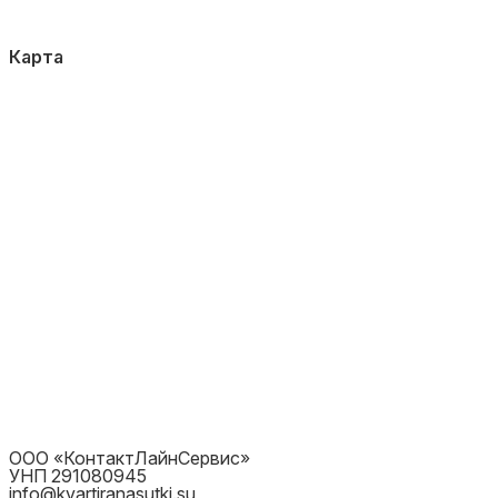
Карта
ООО «КонтактЛайнСервис»
УНП 291080945
info@kvartiranasutki.su