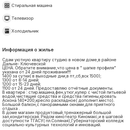
Стиральная машина
Телевизор
Холодильник
Информация о жилье
Сдам уютную квартиру студию в новом доме,в районе
Дальне- Ключевской
ЦЕНА. Обратите внимание,что цена в " шапке профиля"
указана от 24 дней проживания!!!!
1400 за сутки( в выходные дни,в пт,сб,вск 1500);
1300 от 8-14 дней;
1200 от 15-23 дней;
1100 от 24 дней. Предоставляю отчётные документы.
В квартире : стир.машина,фен,утюг,кулер с чистой питьевой
водой,чистящие средства и средства гигиены,кровать
Аскона 140*200,кресло раскладное( дополнит.место).
Большой балкон,с панорамными окнами,для приятного
отдыха .
В доме магазин продуктовый,тренажерный большой
зал,кондитерская. Рядом кинотеатр Киномакс,и в шаговой
доступности ТГАСУ( пл.Соляная),Губернаторский колледж
социально-культурных технологий и инноваций.