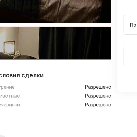
По
словия сделки
урение
Разрешено
ивотные
Разрешено
ечеринки
Разрешено