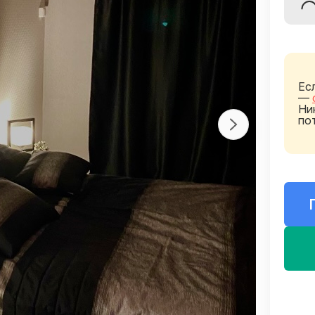
Ес
—
Ни
по