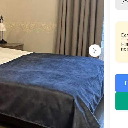
Ес
—
Ни
по