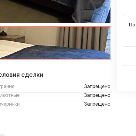
По
словия сделки
урение
Запрещено
ивотные
Запрещено
ечеринки
Запрещено