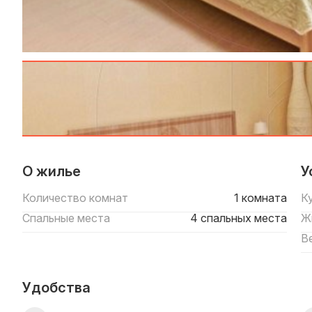
О жилье
У
Количество комнат
1 комната
К
Спальные места
4 спальных места
Ж
В
Удобства