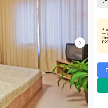
Ес
—
Ни
по