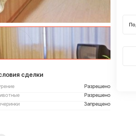
По
словия сделки
урение
Разрешено
ивотные
Разрешено
ечеринки
Запрещено