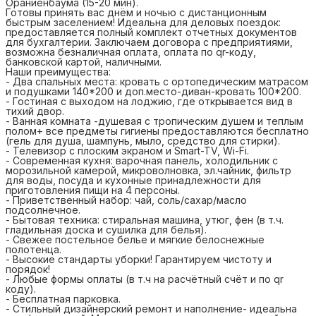
Ораниенбаума (15-20 мин).
Готовы принять вас днём и ночью с дистанционным
быстрым заселением! Идеальна для деловых поездок:
предоставляется полный комплект отчетных документов
для бухгалтерии. Заключаем договора с предприятиями,
возможна безналичная оплата, оплата по qr-коду,
банковской картой, наличными.
Наши преимущества:
- Два спальных места: кровать с ортопедическим матрасом
и подушками 140*200 и доп.место-диван-кровать 100*200.
- Гостиная с выходом на лоджию, где открывается вид в
тихий двор.
- Ванная комната -душевая с тропическим душем и теплым
полом+ все предметы гигиены предоставляются бесплатно
(гель для душа, шампунь, мыло, средство для стирки).
- Телевизор с плоским экраном и Smart-TV, Wi-Fi.
- Современная кухня: варочная панель, холодильник с
морозильной камерой, микроволновка, эл.чайник, фильтр
для воды, посуда и кухонные принадлежности для
приготовления пищи на 4 персоны.
- Приветственный набор: чай, соль/сахар/масло
подсолнечное.
- Бытовая техника: стиральная машина, утюг, фен (в т.ч.
гладильная доска и сушилка для белья).
- Свежее постельное белье и мягкие белоснежные
полотенца.
- Высокие стандарты уборки! Гарантируем чистоту и
порядок!
- Любые формы оплаты (в т.ч на расчётный счёт и по qr
коду).
- Бесплатная парковка.
- Стильный дизайнерский ремонт и наполнение- идеальна