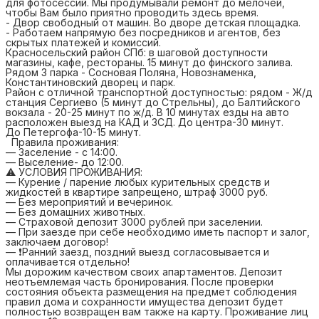
для фотосессий. Мы продумывали ремонт до мелочей,
чтобы Вам было приятно проводить здесь время.
- Двор свободный от машин. Во дворе детская площадка.
- Работаем напрямую без посредников и агентов, без
скрытых платежей и комиссий.
Красносельский район СПб: в шаговой доступности
магазины, кафе, рестораны. 15 минут до финского залива.
Рядом 3 парка - Сосновая Поляна, Новознаменка,
Константиновский дворец и парк.
Район с отличной транспортной доступностью: рядом - Ж/д
станция Сергиево (5 минут до Стрельны), до Балтийского
вокзала - 20-25 минут по ж/д. В 10 минутах езды на авто
расположен выезд на КАД и ЗСД. До центра-30 минут.
До Петергофа-10-15 минут.
Правила проживания:
— Заселение - с 14:00.
— Выселение- до 12:00.
⚠️ УСЛОВИЯ ПРОЖИВАНИЯ:
— Курение / парение любых курительных средств и
жидкостей в квартире запрещено, штраф 3000 руб.
—️ Без мероприятий и вечеринок.
— Без домашних животных.
— Страховой депозит 3000 рублей при заселении.
— При заезде при себе необходимо иметь паспорт и залог,
заключаем договор!
— ❗️Ранний заезд, поздний выезд согласовывается и
оплачивается отдельно!
Мы дорожим качеством своих апартаментов. Депозит
неотъемлемая часть бронирования. После проверки
состояния объекта размещения на предмет соблюдения
правил дома и сохранности имущества депозит будет
полностью возвращен вам также на карту. Проживание лиц