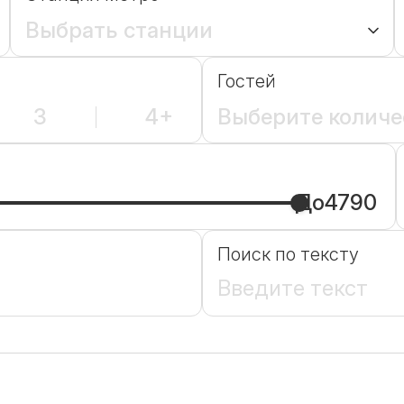
Выбрать станции
Гостей
3
4+
Выберите количе
До
4790
Поиск по тексту