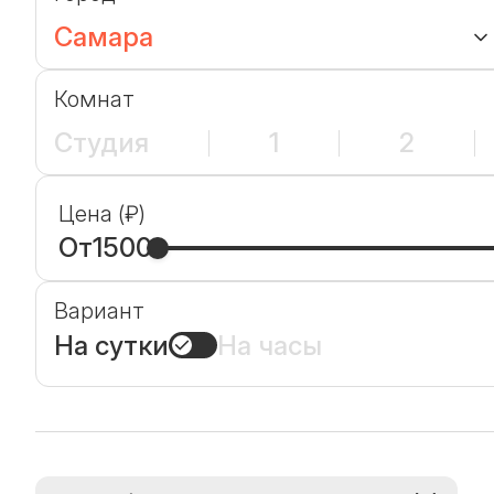
Самара
Комнат
Студия
1
2
Цена (₽)
От
1500
Вариант
На сутки
На часы