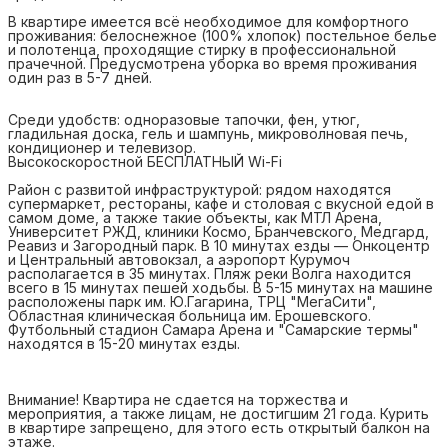
В квартире имеется всё необходимое для комфортного
проживания: белоснежное (100% хлопок) постельное белье
и полотенца, проходящие стирку в профессиональной
прачечной. Предусмотрена уборка во время проживания
один раз в 5-7 дней.
Среди удобств: одноразовые тапочки, фен, утюг,
гладильная доска, гель и шампунь, микроволновая печь,
кондиционер и телевизор.
Высокоскоростной БЕСПЛАТНЫЙ Wi-Fi
Район с развитой инфраструктурой: рядом находятся
супермаркет, рестораны, кафе и столовая с вкусной едой в
самом доме, а также такие объекты, как МТЛ Арена,
Университет РЖД, клиники Космо, Бранчевского, Медгард,
Реавиз и Загородный парк. В 10 минутах езды — Онкоцентр
и Центральный автовокзал, а аэропорт Курумоч
располагается в 35 минутах. Пляж реки Волга находится
всего в 15 минутах пешей ходьбы. В 5-15 минутах на машине
расположены парк им. Ю.Гагарина, ТРЦ "МегаСити",
Областная клиническая больница им. Ерошевского.
Футбольный стадион Самара Арена и "Самарские термы"
находятся в 15-20 минутах езды.
Внимание! Квартира не сдается на торжества и
мероприятия, а также лицам, не достигшим 21 года. Курить
в квартире запрещено, для этого есть открытый балкон на
этаже.