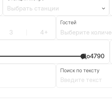
Выбрать станции
Гостей
3
4+
Выберите количе
До
4790
Поиск по тексту