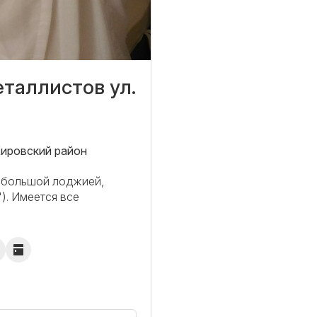
еталлистов ул.
Кировский район
и бoльшой лоджией,
). Имеeтcя вce