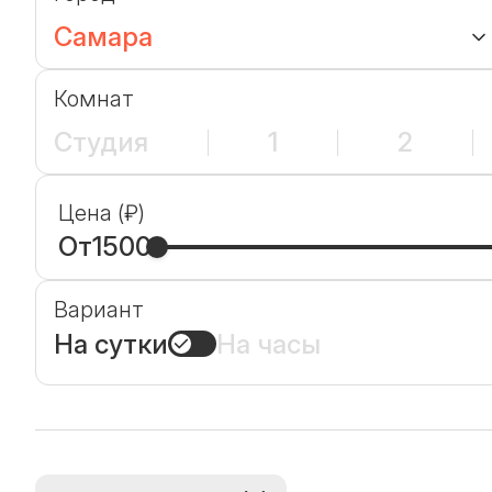
Самара
Комнат
Студия
1
2
Цена (₽)
От
1500
Вариант
На сутки
На часы