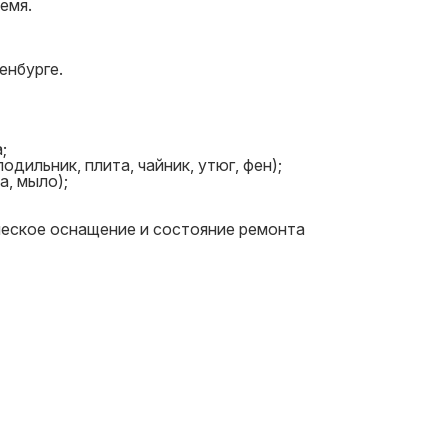
емя.
енбурге.
;
дильник, плита, чайник, утюг, фен);
а, мыло);
ческое оснащение и состояние ремонта