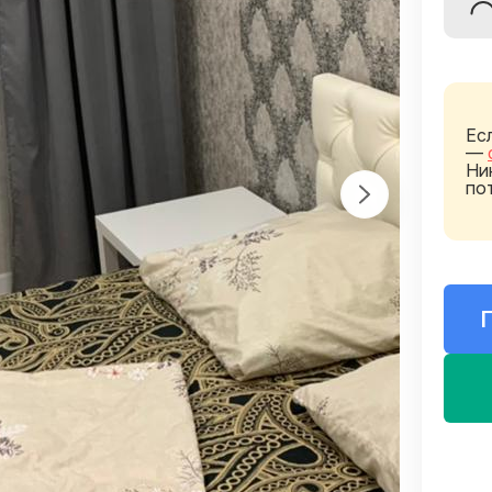
Ес
—
Ни
по