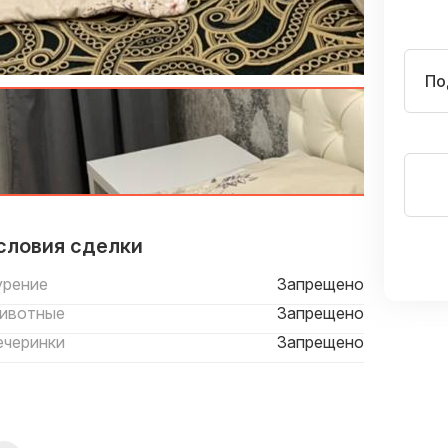
По
словия сделки
урение
Запрещено
ивотные
Запрещено
ечеринки
Запрещено