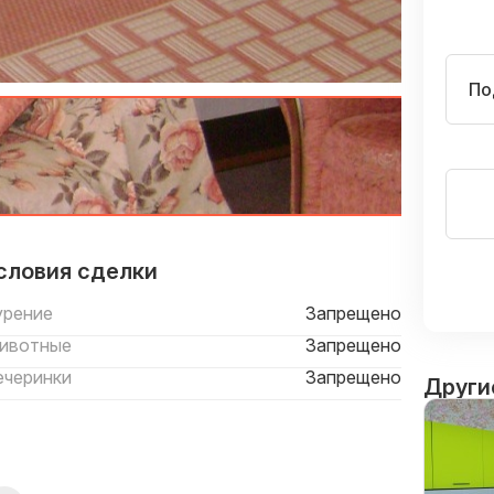
По
словия сделки
урение
Запрещено
ивотные
Запрещено
ечеринки
Запрещено
Други