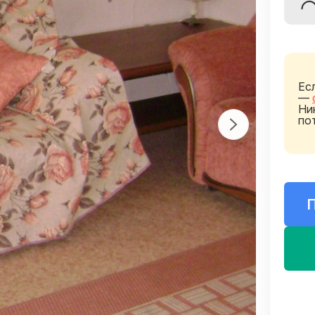
Ес
—
Ни
по