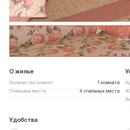
О жилье
У
Количество комнат
1 комната
К
Спальные места
4 спальных места
Ж
В
Удобства