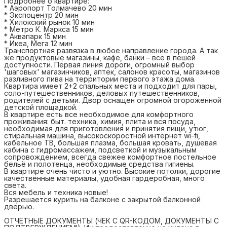
Подробнее о квартире:
* Аэропорт Толмачево 20 мин
* Экспоцентр 20 мин
* Хилокский рынок 10 мин
* Метро К. Маркса 15 мин
* Аквапарк 15 мин
* Икеа, Мега 12 мин
Транспортная развязка в любое направление города. А так
же продуктовые магазины, кафе, банки – все в пешей
доступности. Первая линия дороги, огромный выбор
'шаговых' магазинчиков, аптек, салонов красоты, магазинов
разливного пива на территории первого этажа дома.
Квартира имеет 2+2 спальных места и подходит для пары,
соло-путешественников, деловых путешественников,
родителей с детьми. Двор оснащен огромной огороженной
детской площадкой.
В квартире есть все необходимое для комфортного
проживания: быт. техника, химия, плита и вся посуда,
необходимая для приготовления и принятия пищи, утюг,
стиральная машина, высокоскоростной интернет wi-fi,
кабельное ТВ, большая плазма, большая кровать, душевая
кабина с гидромассажем, подсветкой и музыкальным
сопровождением, всегда свежее комфортное постельное
бельё и полотенца, необходимые средства гигиены.
В квартире очень чисто и уютно. Высокие потолки, дорогие
качественные материалы, удобная гардеробная, много
света.
Вся мебель и техника новые!
Разрешается курить на балконе с закрытой балконной
дверью.
ОТЧЕТНЫЕ ДОКУМЕНТЫ (ЧЕК С QR-КОДОМ, ДОКУМЕНТЫ С