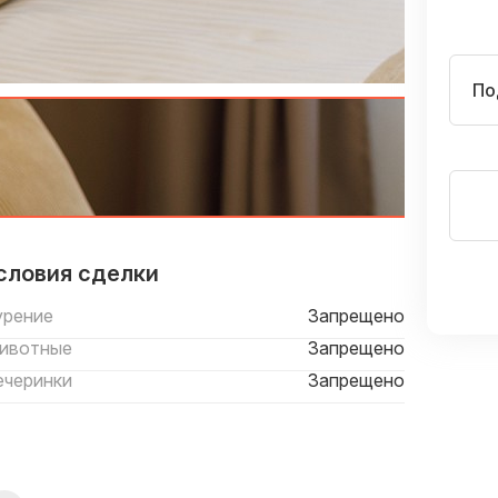
По
словия сделки
урение
Запрещено
ивотные
Запрещено
ечеринки
Запрещено