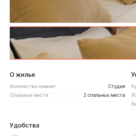
О жилье
У
Количество комнат
Студия
К
Спальные места
2 спальных места
Ж
В
Удобства