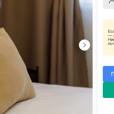
Ес
—
Ни
по