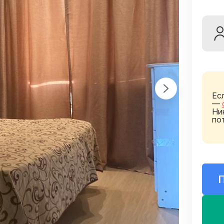
Ес
—
Ни
по