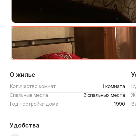
О жилье
У
Количество комнат
1 комната
К
Спальные места
2 спальных места
Ж
Год постройки дома
1990
В
Удобства