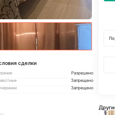
По
словия сделки
урение
Разрешено
ивотные
Запрещено
ечеринки
Запрещено
Други