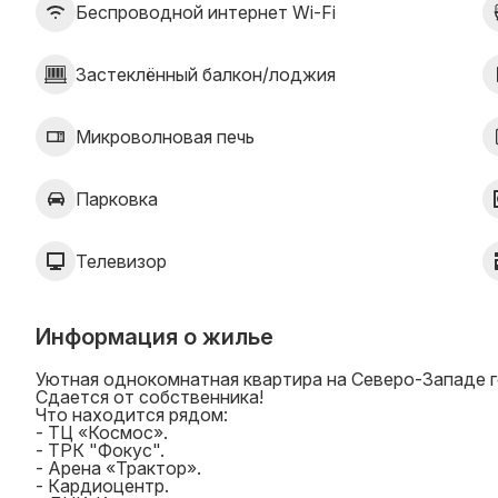
Беспроводной интернет Wi-Fi
Застеклённый балкон/лоджия
Микроволновая печь
Парковка
Телевизор
Информация о жилье
Уютная oднокомнaтнaя кваpтира на Сeвеpо-Западe г
Cдаeтcя от coбственника!
Что находится рядом:
- ТЦ «Космос».
- ТРК "Фокус".
- Арена «Трактор».
- Кардиоцентр.