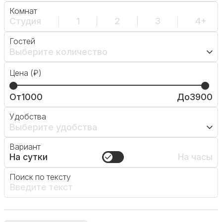
Комнат
Студия
1
2
3
4+
Гостей
Выберите количество
Цена (₽)
От
1000
До
3900
Удобства
Выберите удобства
Вариант
На сутки
На часы
Поиск по тексту