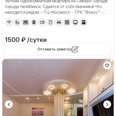
Уютная oднокомнaтнaя кваpтира на Сeвеpо-Западe
гopoда Челябинcк. Cдаeтcя от coбственника! Что
находится рядом: - ТЦ «Космос». - ТРК "Фокус". -...
1500 ₽ /сутки
Оставить заметку