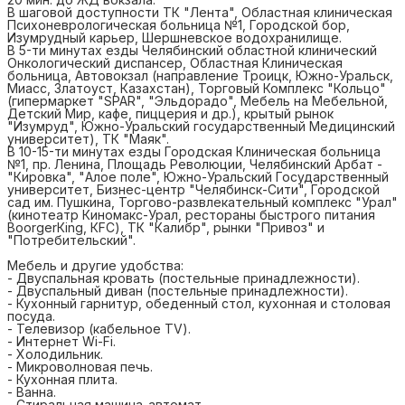
В шаговой доступности ТК "Лента", Областная клиническая
Психоневрологическая больница №1, Городской бор,
Изумрудный карьер, Шершневское водохранилище.
В 5-ти минутах езды Челябинский областной клинический
Онкологический диспансер, Областная Клиническая
больница, Автовокзал (направление Троицк, Южно-Уральск,
Миасс, Златоуст, Казахстан), Торговый Комплекс "Кольцо"
(гипермаркет "SРАR", "Эльдорадо", Мебель на Мебельной,
Детский Мир, кафе, пиццерия и др.), крытый рынок
"Изумруд", Южно-Уральский государственный Медицинский
университет), ТК "Маяк".
В 10-15-ти минутах езды Городская Клиническая больница
№1, пр. Ленина, Площадь Революции, Челябинский Арбат -
"Кировка", "Алое поле", Южно-Уральский Государственный
университет, Бизнес-центр "Челябинск-Сити", Городской
сад им. Пушкина, Торгово-развлекательный комплекс "Урал"
(кинотеатр Киномакс-Урал, рестораны быстрого питания
ВооrgеrКing, КFС), ТК "Калибр", рынки "Привоз" и
"Потребительский".
Мебель и другие удобства:
- Двуспальная кровать (постельные принадлежности).
- Двуспальный диван (постельные принадлежности).
- Кухонный гарнитур, обеденный стол, кухонная и столовая
посуда.
- Телевизор (кабельное TV).
- Интернет Wi-Fi.
- Холодильник.
- Микроволновая печь.
- Кухонная плита.
- Ванна.
- Стиральная машина-автомат.