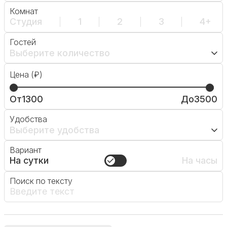
Комнат
Студия
1
2
3
4+
Гостей
Выберите количество
Цена (₽)
От
1300
До
3500
Удобства
Выберите удобства
Вариант
На сутки
На часы
Поиск по тексту