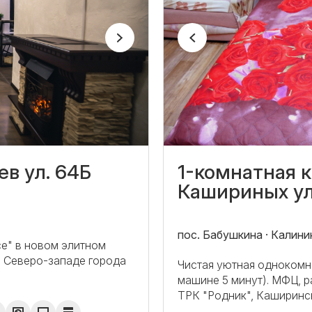
в ул. 64Б
1-комнатная к
Кашириных ул.
пос. Бабушкина · Калини
ce" в новом элитном
а Северо-западе города
Чистая уютная однокомна
машине 5 минут). МФЦ, 
ТРК "Родник", Каширинск