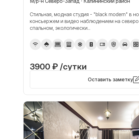
М/р-н Северо-Запад · Калининский район
Стильная, модная студия - "black modern" в 
консьержем и видео наблюдением на северо-
спальном, экологически...
3900 ₽ /сутки
Оставить заметку