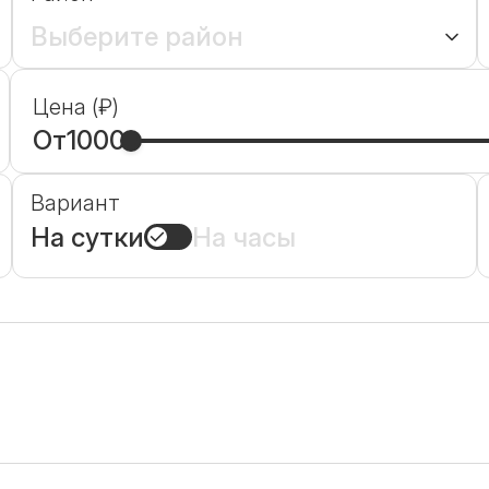
Выберите район
Цена (₽)
От
1000
Вариант
На сутки
На часы