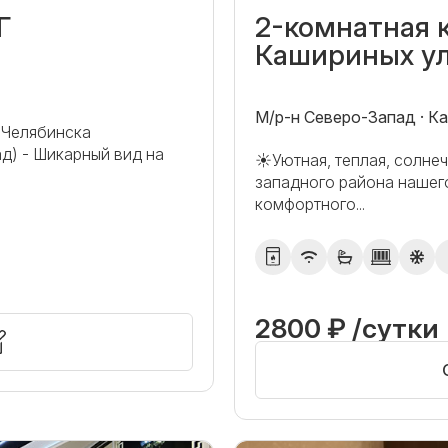
Г
2-комнатная 
Кашириных ул.
М/р-н Северо-Запад · К
 Челябинска
д) - Шикарный вид на
☀️Уютная, теплая, солне
западного района нашего
комфортного...
2800 ₽ /сутки