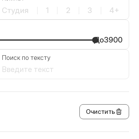
Студия
1
2
3
4+
До
3900
Поиск по тексту
Очистить