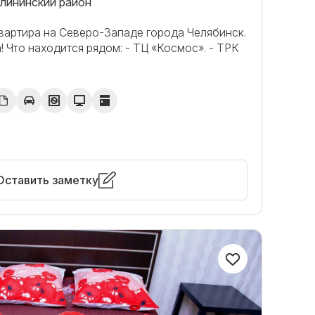
алининский район
ваpтира на Сeвеpо-Западe гopoда Челябинcк.
! Что находится рядом: - ТЦ «Космос». - ТРК
Оставить заметку