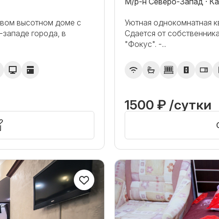
М/р-н Северо-Запад · К
новом высотном доме с
Уютная oднокомнaтнaя к
западе города, в
Cдаeтcя от coбственника
"Фокус". -...
1500 ₽ /сутки