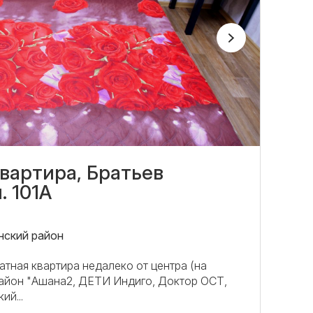
вартира, Братьев
 101А
нский район
тная квартира недалеко от центра (на
район "Ашана2, ДЕТИ Индиго, Доктор ОСТ,
ий...