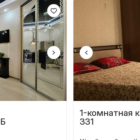
1-комнатная к
4Б
331